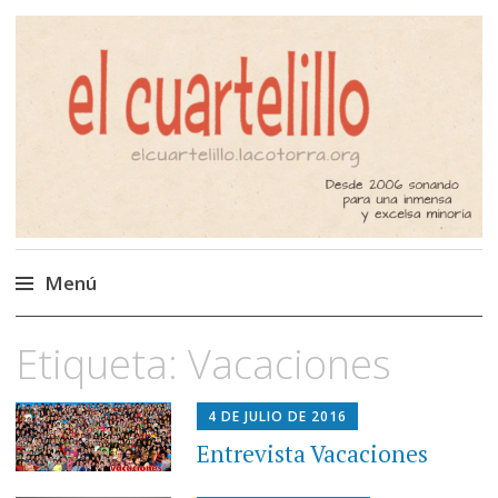
El Cuartelillo
Programa de radio de música
independiente. Podcast
Menú
Saltar
Etiqueta:
Vacaciones
al
contenido
4 DE JULIO DE 2016
Entrevista Vacaciones