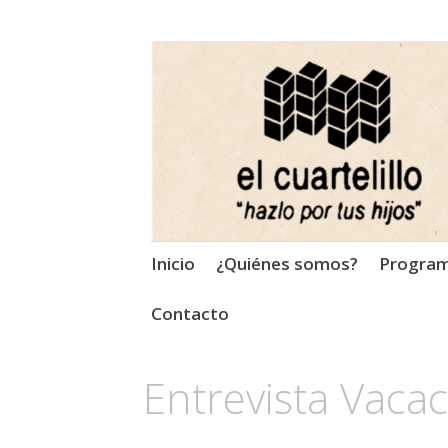
El Cuartelillo
Programa de radio de músi
Saltar
Inicio
¿Quiénes somos?
Progra
al
contenido
Contacto
Entrevista Vaca