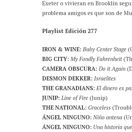
Exeter o vivieran en Brooklin segu
problema amigos es que son de Mur
Playlist Edición 277
IRON & WINE
:
Baby Center Stage
(G
BIG CITY
:
My Fondly Fahrenheit
(Th
CAMERA OBSCURA
:
Do it Again
(D
DESMON DEKKER
:
Israelites
THE GRANADIANS
:
El dinero es pa
JUNIP
:
Line of Fire
(Junip)
THE NATIONAL
:
Graceless
(Troubl
ÁNGEL NINGUNO
:
Niño antena
(Un
ÁNGEL NINGUNO
:
Una historia que