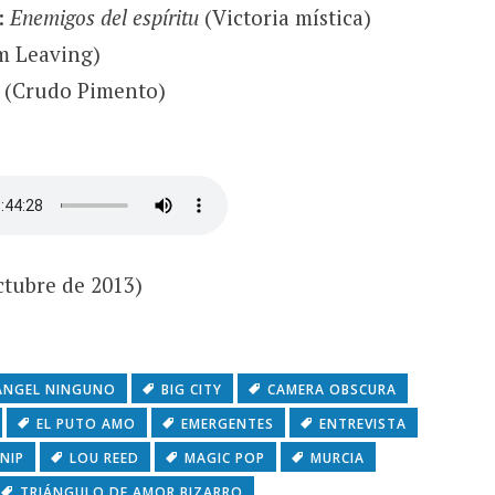
:
Enemigos del espíritu
(Victoria mística)
m Leaving)
(Crudo Pimento)
octubre de 2013)
ÁNGEL NINGUNO
BIG CITY
CAMERA OBSCURA
EL PUTO AMO
EMERGENTES
ENTREVISTA
UNIP
LOU REED
MAGIC POP
MURCIA
TRIÁNGULO DE AMOR BIZARRO