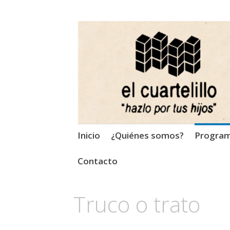
El Cuartelillo
Programa de radio de músi
Saltar
Inicio
¿Quiénes somos?
Progra
al
contenido
Contacto
Truco o trato