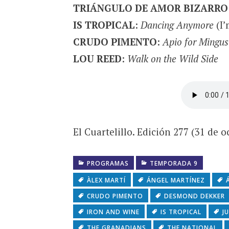
TRIÁNGULO DE AMOR BIZARRO
IS TROPICAL
:
Dancing Anymore
(I’
CRUDO PIMENTO
:
Apio for Mingus
LOU REED
:
Walk on the Wild Side
El Cuartelillo. Edición 277 (31 de 
PROGRAMAS
TEMPORADA 9
ÀLEX MARTÍ
ÁNGEL MARTÍNEZ
CRUDO PIMENTO
DESMOND DEKKER
IRON AND WINE
IS TROPICAL
J
THE GRANADIANS
THE NATIONAL