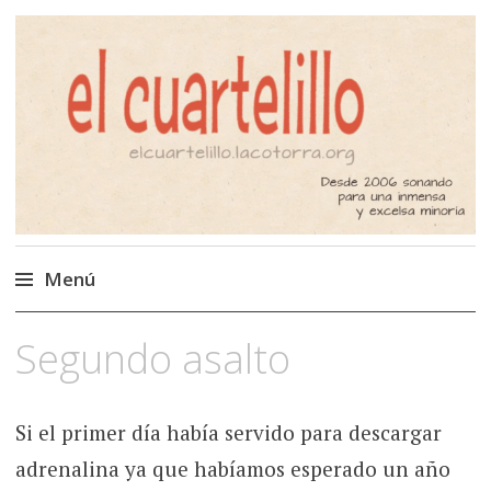
El Cuartelillo
Programa de radio de música
independiente. Podcast
Menú
Saltar
Segundo asalto
al
contenido
Si el primer día había servido para descargar
adrenalina ya que habíamos esperado un año