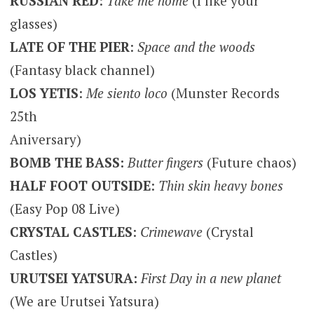
RUSSIAN RED
:
Take me home
(I like your
glasses)
LATE OF THE PIER
:
Space and the woods
(Fantasy black channel)
LOS YETIS
:
Me siento loco
(Munster Records
25th
Aniversary)
BOMB THE BASS:
Butter fingers
(Future chaos)
HALF FOOT OUTSIDE
:
Thin skin heavy bones
(Easy Pop 08 Live)
CRYSTAL CASTLES
:
Crimewave
(Crystal
Castles)
URUTSEI YATSURA:
First Day in a new planet
(We are Urutsei Yatsura)