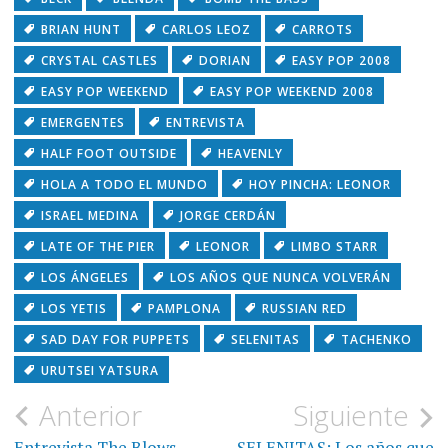
BRIAN HUNT
CARLOS LEOZ
CARROTS
CRYSTAL CASTLES
DORIAN
EASY POP 2008
EASY POP WEEKEND
EASY POP WEEKEND 2008
EMERGENTES
ENTREVISTA
HALF FOOT OUTSIDE
HEAVENLY
HOLA A TODO EL MUNDO
HOY PINCHA: LEONOR
ISRAEL MEDINA
JORGE CERDÁN
LATE OF THE PIER
LEONOR
LIMBO STARR
LOS ÁNGELES
LOS AÑOS QUE NUNCA VOLVERÁN
LOS YETIS
PAMPLONA
RUSSIAN RED
SAD DAY FOR PUPPETS
SELENITAS
TACHENKO
URUTSEI YATSURA
Navegación
Anterior
Siguiente
Entrevista The Blows
SELENITAS: Los años que