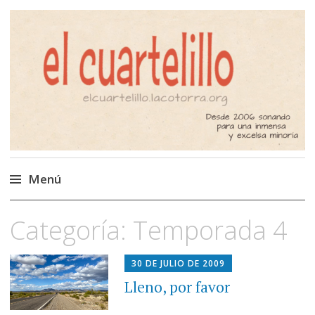
El Cuartelillo
Programa de radio de música
independiente. Podcast
Menú
Saltar
Categoría:
Temporada 4
al
contenido
30 DE JULIO DE 2009
Lleno, por favor