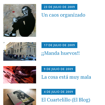
23 DE JULIO DE 2009
Un caos organizado
17 DE JULIO DE 2009
¡¡Manda huevos!!
9 DE JULIO DE 2009
La cosa está muy mala
4 DE JULIO DE 2009
El Cuartelillo (El Blog)