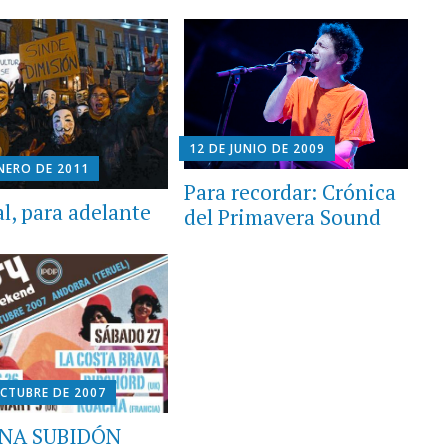
12 DE JUNIO DE 2009
ENERO DE 2011
Para recordar: Crónica
al, para adelante
del Primavera Sound
OCTUBRE DE 2007
NA SUBIDÓN