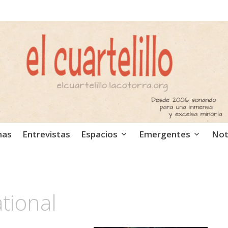
ca independiente. Podcast
mas
Entrevistas
Espacios
Emergentes
Not
tional