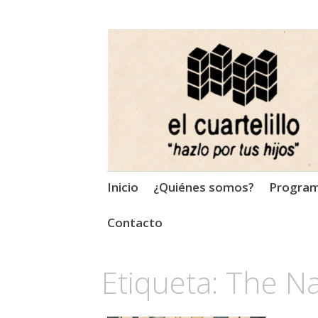
El Cuartelillo
Programa de radio de músi
Saltar
Inicio
¿Quiénes somos?
Progra
al
contenido
Contacto
Etiqueta:
The Na