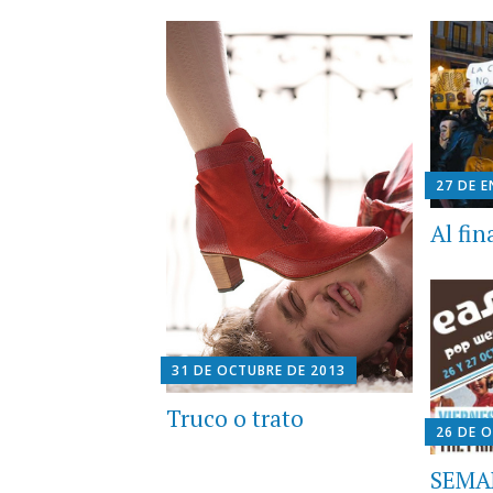
27 DE 
Al fin
31 DE OCTUBRE DE 2013
Truco o trato
26 DE 
SEMA