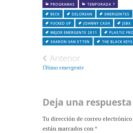
PROGRAMAS
TEMPORADA 7
BECK
DELOREAN
EMERGENTES
FUCKED UP
JOHNNY CASH
JSBX
MEJOR EMERGENTE 2011
PLASTIC FR
SHARON VAN ETTEN
THE BLACK KEYS
Navegación
Anterior
de
Último emergente
entradas
Deja una respuesta
Tu dirección de correo electrónico
están marcados con
*