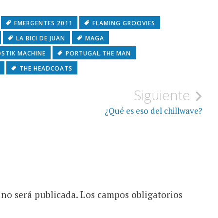
EMERGENTES 2011
FLAMING GROOVIES
LA BICI DE JUAN
MAGA
OSTIK MACHINE
PORTUGAL.THE MAN
THE HEADCOATS
Siguiente
¿Qué es eso del chillwave?
 no será publicada.
Los campos obligatorios