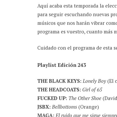
Aquí acaba esta temporada la elec
para seguir escuchando nuevas pro
músicos que nos harán vibrar como
programa es vuestro, cuanto más mú
Cuidado con el programa de esta se
Playlist Edición 243
THE BLACK KEYS
:
Lonely Boy
(El 
THE HEADCOATS
:
Girl of 65
FUCKED UP
:
The Other Shoe
(David
JSBX
:
Bellbottoms
(Orange)
MAGA
:
El ruido que me sigue siempr