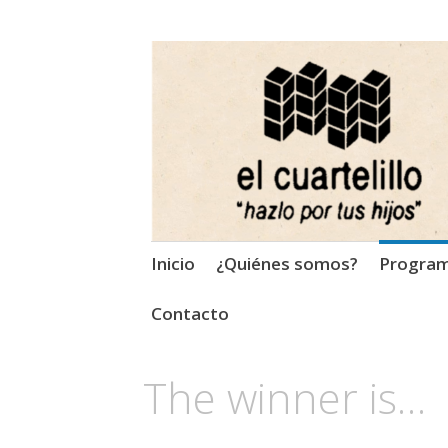
El Cuartelillo
Programa de radio de músi
Saltar
Inicio
¿Quiénes somos?
Progra
al
contenido
Contacto
The winner is…