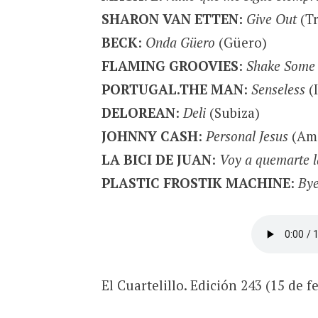
SHARON VAN ETTEN:
Give Out
(T
BECK
:
Onda Güero
(Güero)
FLAMING GROOVIES
:
Shake Some 
PORTUGAL.THE MAN
:
Senseless
(
DELOREAN
:
Deli
(Subiza)
JOHNNY CASH
:
Personal Jesus
(Ame
LA BICI DE JUAN
:
Voy a quemarte l
PLASTIC FROSTIK MACHINE
:
Bye
El Cuartelillo. Edición 243 (15 de f