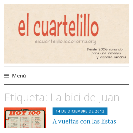
El Cuartelillo
Programa de radio de música
independiente. Podcast
Menú
Saltar
Etiqueta:
La bici de Juan
al
contenido
14 DE DICIEMBRE DE 2012
A vueltas con las listas