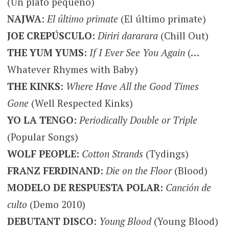
(Un plato pequeño)
NAJWA
:
El último primate
(El último primate)
JOE CREPÚSCULO
:
Diriri dararara
(Chill Out)
THE YUM YUMS
:
If I Ever See You Again
(…
Whatever Rhymes with Baby)
THE KINKS
:
Where Have All the Good Times
Gone
(Well Respected Kinks)
YO LA TENGO
:
Periodically Double or Triple
(Popular Songs)
WOLF PEOPLE
:
Cotton Strands
(Tydings)
FRANZ FERDINAND
:
Die on the Floor
(Blood)
MODELO DE RESPUESTA POLAR
:
Canción de
culto
(Demo 2010)
DEBUTANT DISCO
:
Young Blood
(Young Blood)