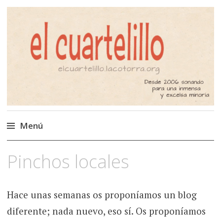
El Cuartelillo
Programa de radio de música
independiente. Podcast
Menú
Saltar
Pinchos locales
al
contenido
Hace unas semanas os proponíamos un blog
diferente; nada nuevo, eso sí. Os proponíamos