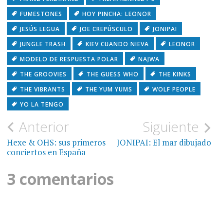
FUMESTONES
HOY PINCHA: LEONOR
JESÚS LEGUA
JOE CREPÚSCULO
JONIPAI
JUNGLE TRASH
KIEV CUANDO NIEVA
LEONOR
MODELO DE RESPUESTA POLAR
NAJWA
THE GROOVIES
THE GUESS WHO
THE KINKS
THE VIBRANTS
THE YUM YUMS
WOLF PEOPLE
YO LA TENGO
Navegación
Anterior
Siguiente
de
Hexe & OHS: sus primeros
JONIPAI: El mar dibujado
conciertos en España
entradas
3 comentarios