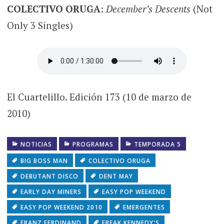
COLECTIVO ORUGA
:
December’s Descents
(Not
Only 3 Singles)
El Cuartelillo. Edición 173 (10 de marzo de
2010)
NOTICIAS
PROGRAMAS
TEMPORADA 5
BIG BOSS MAN
COLECTIVO ORUGA
DEBUTANT DISCO
DENT MAY
EARLY DAY MINERS
EASY POP WEEKEND
EASY POP WEEKEND 2010
EMERGENTES
FRANZ FERDINAND
FREAK KENNEDY'S