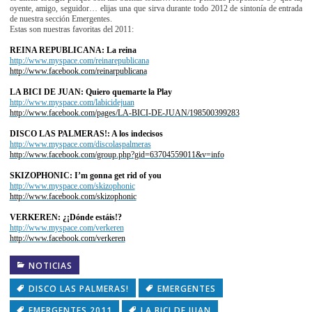
oyente, amigo, seguidor… elijas una que sirva durante todo 2012 de sintonía de entrada
de nuestra sección Emergentes.
Estas son nuestras favoritas del 2011:
REINA REPUBLICANA: La reina
http://www.myspace.com/reinarepublicana
http://www.facebook.com/reinarpublicana
LA BICI DE JUAN: Quiero quemarte la Play
http://www.myspace.com/labicidejuan
http://www.facebook.com/pages/LA-BICI-DE-JUAN/198500399283
DISCO LAS PALMERAS!: A los indecisos
http://www.myspace.com/discolaspalmeras
http://www.facebook.com/group.php?gid=63704559011&v=info
SKIZOPHONIC: I’m gonna get rid of you
http://www.myspace.com/skizophonic
http://www.facebook.com/skizophonic
VERKEREN: ¿¡Dónde estáis!?
http://www.myspace.com/verkeren
http://www.facebook.com/verkeren
NOTICIAS
DISCO LAS PALMERAS!
EMERGENTES
EMERGENTES 2011
LA BICI DE JUAN