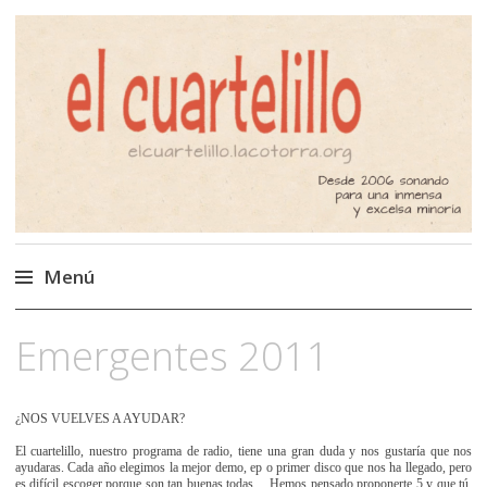
El Cuartelillo
Programa de radio de música
independiente. Podcast
Menú
Saltar
Emergentes 2011
al
contenido
¿NOS VUELVES A AYUDAR?
El cuartelillo, nuestro programa de radio, tiene una gran duda y nos gustaría que nos
ayudaras. Cada año elegimos la mejor demo, ep o primer disco que nos ha llegado, pero
es difícil escoger porque son tan buenas todas… Hemos pensado proponerte 5 y que tú,