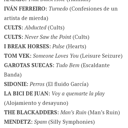
IVÁN FERREIRO
:
Turnedo
(Confesiones de un
artista de mierda)
CULTS
:
Abducted
(Cults)
CULTS
:
Never Saw the Point
(Cults)
I BREAK HORSES
:
Pulse
(Hearts)
TOM VEK
:
Someone Loves You
(Leisure Seizure)
GAROTAS SUECAS
:
Tudo Bem
(Escaldante
Banda)
SIDONIE
:
Perros
(El fluido García)
LA BICI DE JUAN
:
Voy a quemarte la play
(Alojamiento y desayuno)
THE BLACKADDERS
:
Man’s Ruin
(Man’s Ruin)
MENDETZ
:
Spam
(Silly Symphonies)