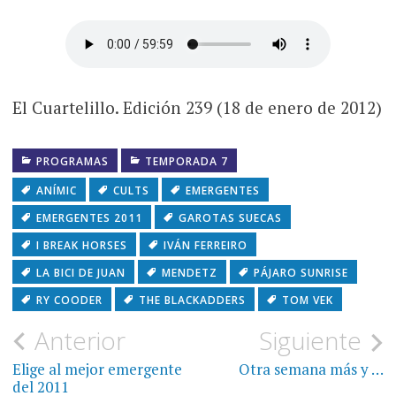
El Cuartelillo. Edición 239 (18 de enero de 2012)
PROGRAMAS
TEMPORADA 7
ANÍMIC
CULTS
EMERGENTES
EMERGENTES 2011
GAROTAS SUECAS
I BREAK HORSES
IVÁN FERREIRO
LA BICI DE JUAN
MENDETZ
PÁJARO SUNRISE
RY COODER
THE BLACKADDERS
TOM VEK
Navegación
Anterior
Siguiente
de
Elige al mejor emergente
Otra semana más y …
del 2011