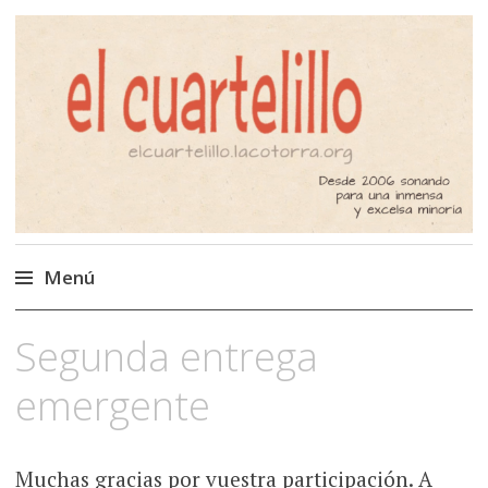
El Cuartelillo
Programa de radio de música
independiente. Podcast
Menú
Saltar
Segunda entrega
al
contenido
emergente
Muchas gracias por vuestra participación. A