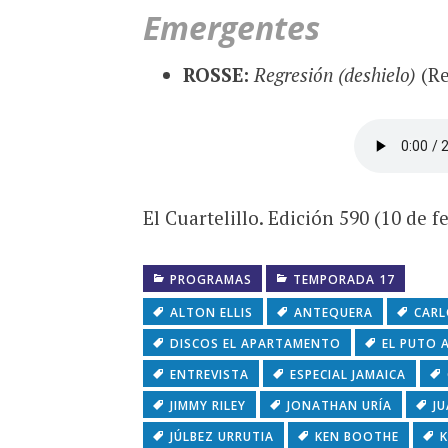
Emergentes
ROSSE:
Regresión (deshielo)
(R
El Cuartelillo. Edición 590 (10 de f
PROGRAMAS
TEMPORADA 17
ALTON ELLIS
ANTEQUERA
CARL
DISCOS EL APARTAMENTO
EL PUTO 
ENTREVISTA
ESPECIAL JAMAICA
JIMMY RILEY
JONATHAN URÍA
J
JÚLBEZ URRUTIA
KEN BOOTHE
K