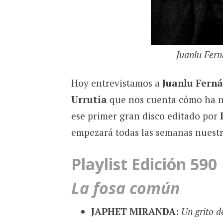
Juanlu Fern
Hoy entrevistamos a
Juanlu Fern
Urrutia
que nos cuenta cómo ha na
ese primer gran disco editado por
empezará todas las semanas nuest
Playlist Edición 590
La fosa común
JAPHET MIRANDA:
Un grito d