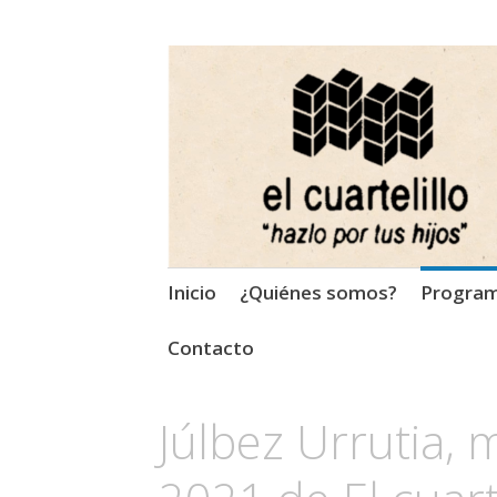
El Cuartelillo
Programa de radio de músi
Saltar
Inicio
¿Quiénes somos?
Progra
al
contenido
Contacto
Júlbez Urrutia,