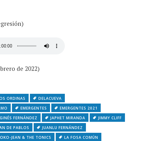
egresión)
ebrero de 2022)
OS ORDINAS
DELACUEVA
AMO
EMERGENTES
EMERGENTES 2021
GINÉS FERNÁNDEZ
JAPHET MIRANDA
JIMMY CLIFF
UAN DE PABLOS
JUANLU FERNÁNDEZ
OKO-JEAN & THE TONICS
LA FOSA COMÚN