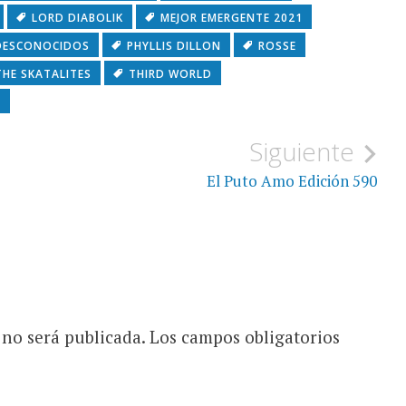
LORD DIABOLIK
MEJOR EMERGENTE 2021
DESCONOCIDOS
PHYLLIS DILLON
ROSSE
THE SKATALITES
THIRD WORLD
N
Siguiente
El Puto Amo Edición 590
 no será publicada.
Los campos obligatorios