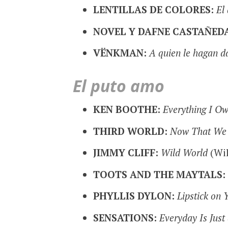
LENTILLAS DE COLORES:
El
NOVEL Y DAFNE CASTAÑED
VËNKMAN:
A quien le hagan d
El puto amo
KEN BOOTHE:
Everything I O
THIRD WORLD:
Now That We 
JIMMY CLIFF:
Wild World
(Wil
TOOTS AND THE MAYTALS:
PHYLLIS DYLON:
Lipstick on 
SENSATIONS:
Everyday Is Just