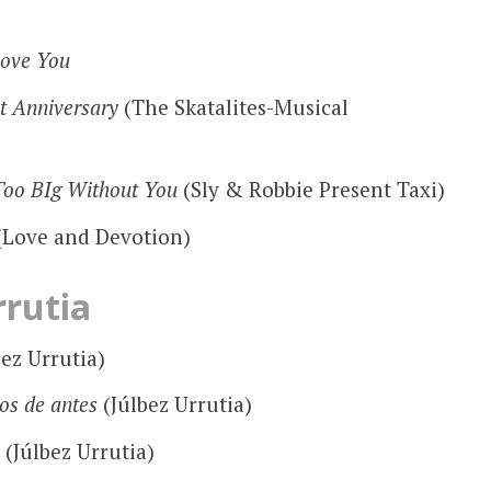
Love You
t Anniversary
(The Skatalites-Musical
Too BIg Without You
(Sly & Robbie Present Taxi)
Love and Devotion)
rrutia
ez Urrutia)
os de antes
(Júlbez Urrutia)
(Júlbez Urrutia)