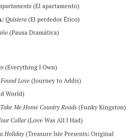
 apartamento
(El apartamento)
A:
Quisiera
(El perdedor Ético)
año
(Pausa Dramática)
wn
(Everything I Own)
Found Love
(Journey to Addis)
d World)
Take Me Home Country Roads
(Funky Kingston)
Your Collar
(Love Was All I Had)
 a Holiday
(Treasure Isle Presents: Original