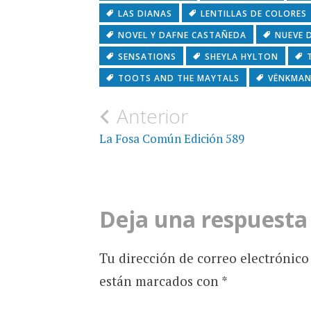
LAS DIANAS
LENTILLAS DE COLORES
NOVEL Y DAFNE CASTAÑEDA
NUEVE 
SENSATIONS
SHEYLA HYLTON
TOOTS AND THE MAYTALS
VËNKMA
Navegación
Anterior
de
La Fosa Común Edición 589
entradas
Deja una respuesta
Tu dirección de correo electrónico
están marcados con
*