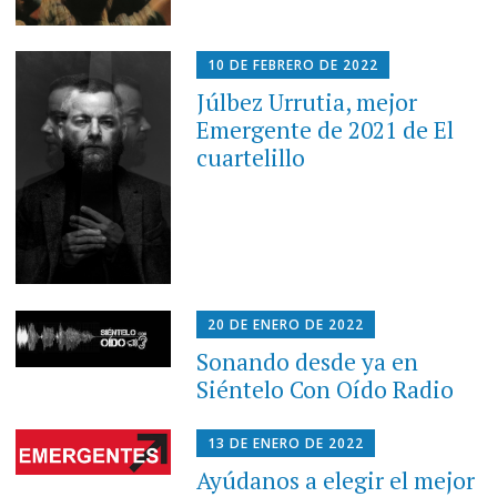
10 DE FEBRERO DE 2022
Júlbez Urrutia, mejor
Emergente de 2021 de El
cuartelillo
20 DE ENERO DE 2022
Sonando desde ya en
Siéntelo Con Oído Radio
13 DE ENERO DE 2022
Ayúdanos a elegir el mejor