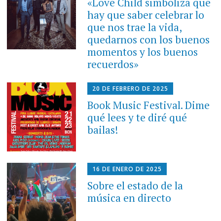
«Love Child simboliza que
hay que saber celebrar lo
que nos trae la vida,
quedarnos con los buenos
momentos y los buenos
recuerdos»
20 DE FEBRERO DE 2025
Book Music Festival. Dime
qué lees y te diré qué
bailas!
16 DE ENERO DE 2025
Sobre el estado de la
música en directo