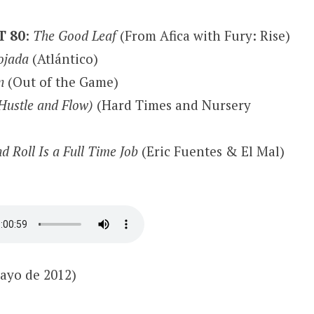
T 80
:
The Good Leaf
(From Afica with Fury: Rise)
ojada
(Atlántico)
n
(Out of the Game)
(Hustle and Flow)
(Hard Times and Nursery
d Roll Is a Full Time Job
(Eric Fuentes & El Mal)
mayo de 2012)