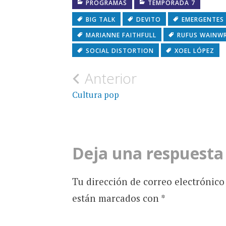
PROGRAMAS
TEMPORADA 7
BIG TALK
DEVITO
EMERGENTES
MARIANNE FAITHFULL
RUFUS WAINW
SOCIAL DISTORTION
XOEL LÓPEZ
Navegación
Anterior
de
Cultura pop
entradas
Deja una respuesta
Tu dirección de correo electrónico
están marcados con
*