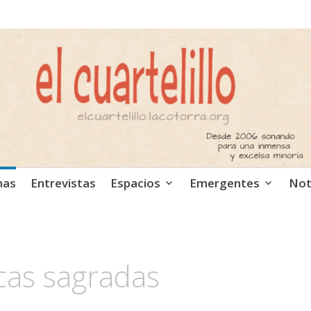
ca independiente. Podcast
mas
Entrevistas
Espacios
Emergentes
Not
acas sagradas