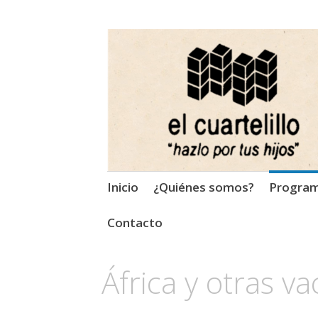
El Cuartelillo
Programa de radio de músi
Saltar
Inicio
¿Quiénes somos?
Progra
al
contenido
Contacto
África y otras v