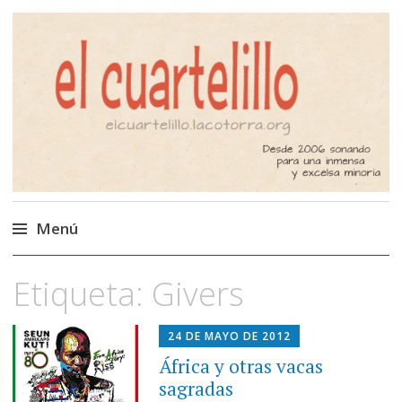
El Cuartelillo
Programa de radio de música
independiente. Podcast
Menú
Saltar
Etiqueta:
Givers
al
contenido
24 DE MAYO DE 2012
África y otras vacas
sagradas