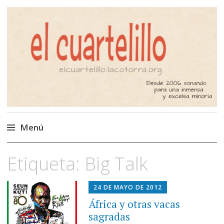
El Cuartelillo
Programa de radio de música
independiente. Podcast
Menú
Saltar
Etiqueta:
Big Talk
al
contenido
24 DE MAYO DE 2012
África y otras vacas
sagradas