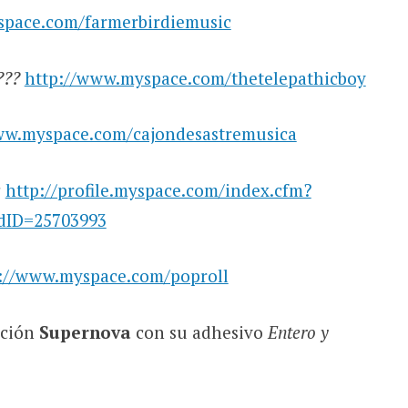
space.com/farmerbirdiemusic
???
http://www.myspace.com/thetelepathicboy
ww.myspace.com/cajondesastremusica
s
http://profile.myspace.com/index.cfm?
ndID=25703993
://www.myspace.com/poproll
cción
Supernova
con su adhesivo
Entero y