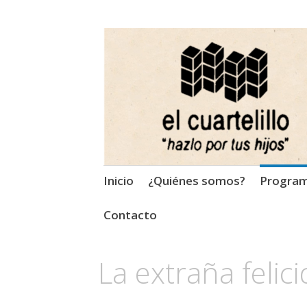
El Cuartelillo
Programa de radio de músi
Saltar
Inicio
¿Quiénes somos?
Progra
al
contenido
Contacto
La extraña felic