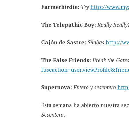
Farmerbirdie
:
Try
http://www.my
The Telepathic Boy
:
Really Really
Cajón de Sastre
:
Sílabas
http://w
The False Friends
:
Break the Gate
fuseaction=user.viewProfile&frie
Supernova
:
Entero y sesentero
http
Esta semana ha abierto nuestra se
Sesentero
.