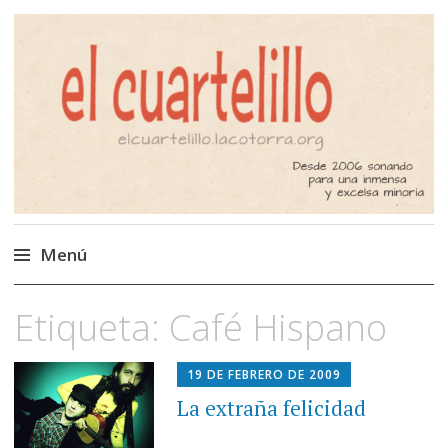
El Cuartelillo
Programa de radio de música
independiente. Podcast
Menú
Saltar
Etiqueta:
Café Hispano
al
contenido
19 DE FEBRERO DE 2009
La extraña felicidad