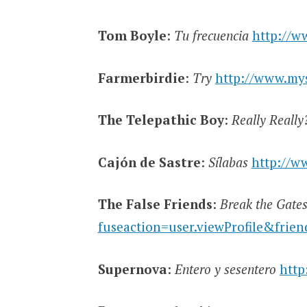
Tom Boyle
:
Tu frecuencia
http://w
Farmerbirdie
:
Try
http://www.my
The Telepathic Boy
:
Really Really
Cajón de Sastre
:
Sílabas
http://w
The False Friends
:
Break the Gate
fuseaction=user.viewProfile&frie
Supernova
:
Entero y sesentero
http