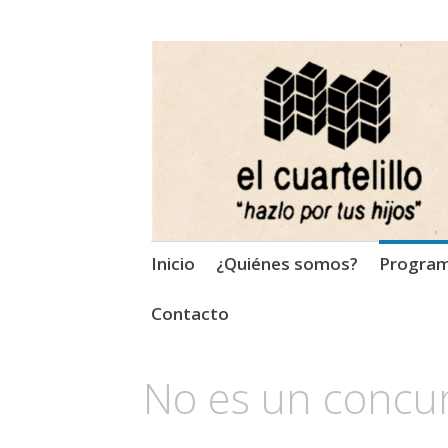
El Cuartelillo
Programa de radio de músi
Saltar
Inicio
¿Quiénes somos?
Progra
al
contenido
Contacto
No es un concu