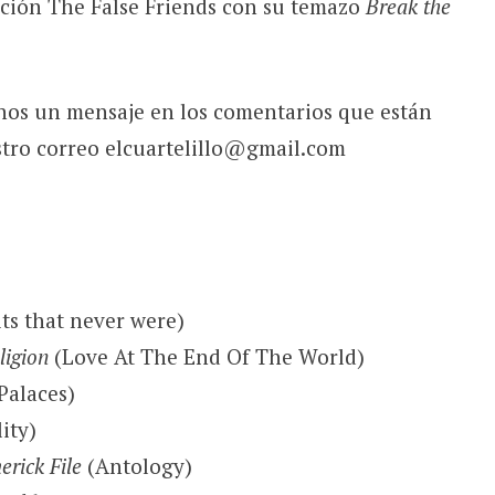
cción The False Friends con su temazo
Break the
nos un mensaje en los comentarios que están
stro correo elcuartelillo@gmail.com
ts that never were)
ligion
(Love At The End Of The World)
Palaces)
ity)
rick File
(Antology)