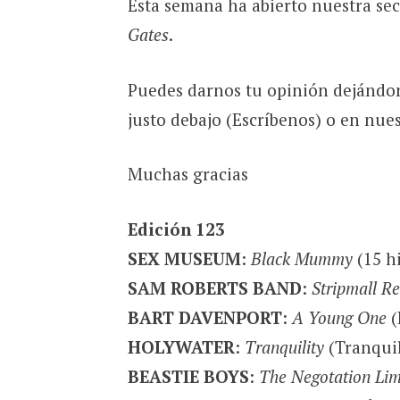
Esta semana ha abierto nuestra se
Gates
.
Puedes darnos tu opinión dejándo
justo debajo (Escríbenos) o en nue
Muchas gracias
Edición 123
SEX MUSEUM
:
Black Mummy
(15 hi
SAM ROBERTS BAND
:
Stripmall Re
BART DAVENPORT
:
A Young One
(
HOLYWATER
:
Tranquility
(Tranquil
BEASTIE BOYS
:
The Negotation Lime