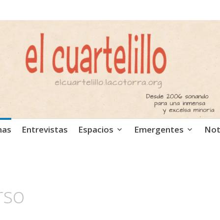
ca independiente. Podcast
mas
Entrevistas
Espacios
Emergentes
Not
rso