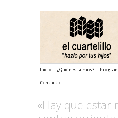
El Cuartelillo
Programa de radio de músi
Saltar
Inicio
¿Quiénes somos?
Progra
al
contenido
Contacto
«Hay que estar