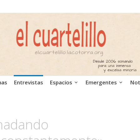
ca independiente. Podcast
mas
Entrevistas
Espacios
Emergentes
Not
 nadando