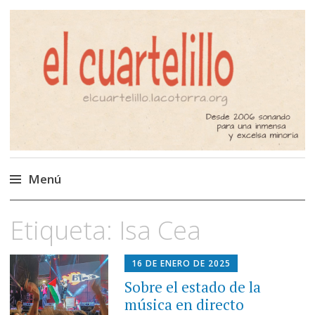
El Cuartelillo
Programa de radio de música
independiente. Podcast
Menú
Saltar
Etiqueta:
Isa Cea
al
contenido
16 DE ENERO DE 2025
Sobre el estado de la
música en directo