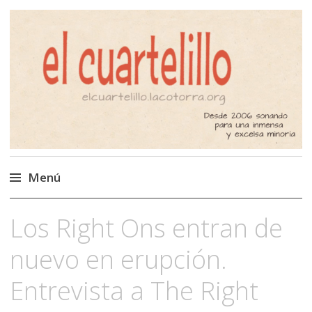
El Cuartelillo
Programa de radio de música
independiente. Podcast
Menú
Saltar
Los Right Ons entran de
al
contenido
nuevo en erupción.
Entrevista a The Right