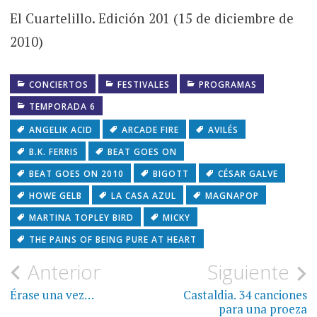
El Cuartelillo. Edición 201 (15 de diciembre de
2010)
CONCIERTOS
FESTIVALES
PROGRAMAS
TEMPORADA 6
ANGELIK ACID
ARCADE FIRE
AVILÉS
B.K. FERRIS
BEAT GOES ON
BEAT GOES ON 2010
BIGOTT
CÉSAR GALVE
HOWE GELB
LA CASA AZUL
MAGNAPOP
MARTINA TOPLEY BIRD
MICKY
THE PAINS OF BEING PURE AT HEART
Navegación
Anterior
Siguiente
de
Érase una vez…
Castaldia. 34 canciones
para una proeza