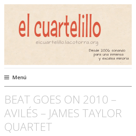
El Cuartelillo
Programa de radio de música
independiente. Podcast
Menú
Saltar
BEAT GOES ON 2010 –
al
contenido
AVILÉS – JAMES TAYLOR
QUARTET