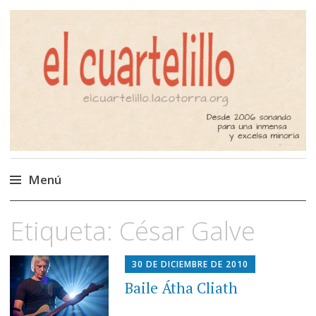
El Cuartelillo
Programa de radio de música
independiente. Podcast
Menú
Saltar
Etiqueta:
César Galve
al
contenido
30 DE DICIEMBRE DE 2010
Baile Átha Cliath