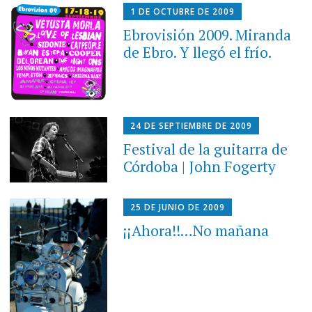
1 DE OCTUBRE DE 2009
Ebrovisión 2009. Miranda
de Ebro. Y llegó el frío.
24 DE SEPTIEMBRE DE 2009
Festival de la guitarra de
Córdoba | John Fogerty
25 DE JUNIO DE 2009
¡¡Ahora!!…No mañana