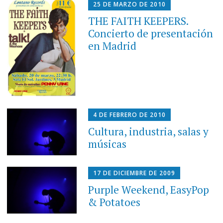
25 DE MARZO DE 2010
THE FAITH KEEPERS.
Concierto de presentación
en Madrid
4 DE FEBRERO DE 2010
Cultura, industria, salas y
músicas
17 DE DICIEMBRE DE 2009
Purple Weekend, EasyPop
& Potatoes