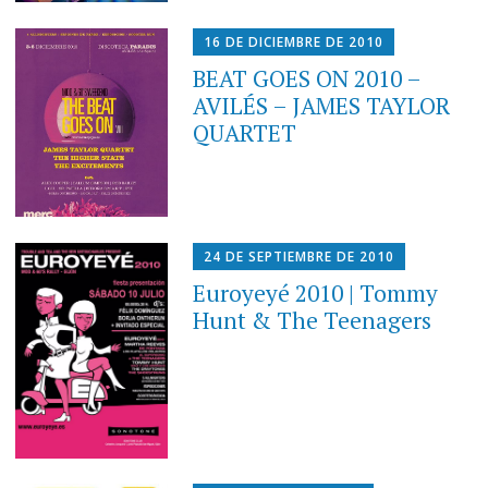
16 DE DICIEMBRE DE 2010
BEAT GOES ON 2010 –
AVILÉS – JAMES TAYLOR
QUARTET
24 DE SEPTIEMBRE DE 2010
Euroyeyé 2010 | Tommy
Hunt & The Teenagers