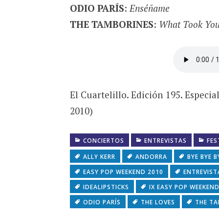
ODIO PARÍS
:
Enséñame
THE TAMBORINES
:
What Took You
El Cuartelillo. Edición 195. Espec
2010)
CONCIERTOS
ENTREVISTAS
FES
ALLY KERR
ANDORRA
BYE BYE B
EASY POP WEEKEND 2010
ENTREVIST
IDEALIPSTICKS
IX EASY POP WEEKEN
ODIO PARÍS
THE LOVES
THE TA