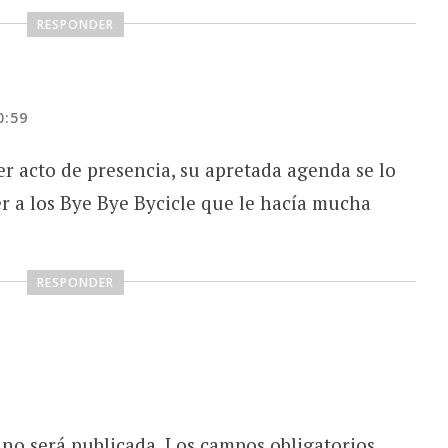
RESPONDER
0:59
r acto de presencia, su apretada agenda se lo
er a los Bye Bye Bycicle que le hacía mucha
RESPONDER
 no será publicada.
Los campos obligatorios