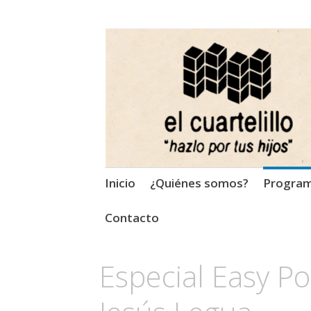
El Cuartelillo
Programa de radio de músi
Saltar
Inicio
¿Quiénes somos?
Progra
al
contenido
Contacto
Especial Easy 