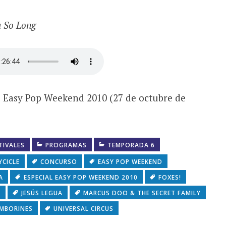
 So Long
ial Easy Pop Weekend 2010 (27 de octubre de
TIVALES
PROGRAMAS
TEMPORADA 6
YCICLE
CONCURSO
EASY POP WEEKEND
A
ESPECIAL EASY POP WEEKEND 2010
FOXES!
D
JESÚS LEGUA
MARCUS DOO & THE SECRET FAMILY
MBORINES
UNIVERSAL CIRCUS