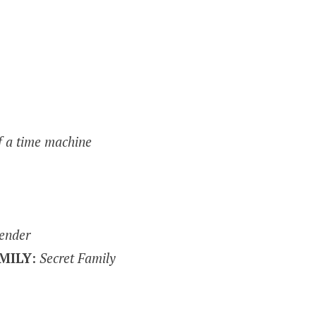
of a time machine
ender
MILY
:
Secret Family