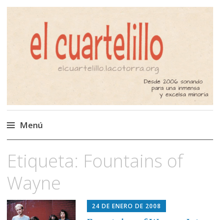
El Cuartelillo
Programa de radio de música
independiente. Podcast
Menú
Saltar
Etiqueta:
Fountains of
al
contenido
Wayne
24 DE ENERO DE 2008