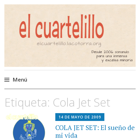
El Cuartelillo
Programa de radio de música
independiente. Podcast
Menú
Saltar
Etiqueta:
Cola Jet Set
al
contenido
14 DE MAYO DE 2009
COLA JET SET: El sueño de
mi vida