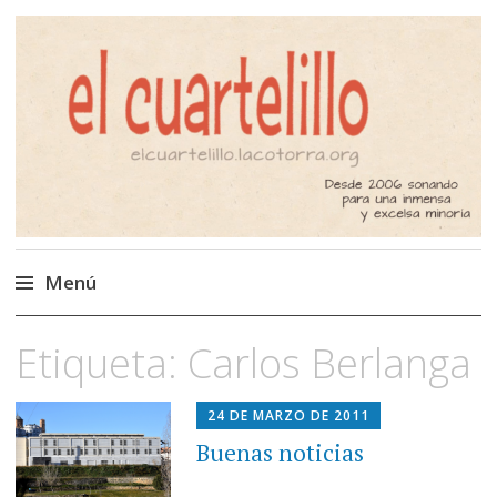
El Cuartelillo
Programa de radio de música
independiente. Podcast
Menú
Saltar
Etiqueta:
Carlos Berlanga
al
contenido
24 DE MARZO DE 2011
Buenas noticias