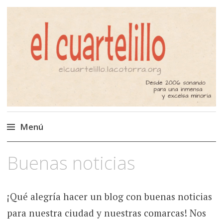
El Cuartelillo
Programa de radio de música
independiente. Podcast
Menú
Saltar
Buenas noticias
al
contenido
¡Qué alegría hacer un blog con buenas noticias
para nuestra ciudad y nuestras comarcas! Nos