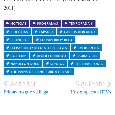
2011)
NOTICIAS
PROGRAMAS
TEMPORADA 6
3 DELICIAS
CÁPSULA
CARLOS BERLANGA
CRONOPOP
ELI PAPERBOY REED
ELI PAPERBOY REED & TRUE LOVES
EMERGENTES
HOT CHIP
JAVIER FERRANDO
LAURA VIERS
NAPOLEÓN SOLO
SLYDIGS
THE DRAGTONES
THE PAINS OF BEING PURE AT HEART
Navegación
Anterior
Siguiente
de
Primavera que ya llega
Hoy empieza el FIVA
entradas