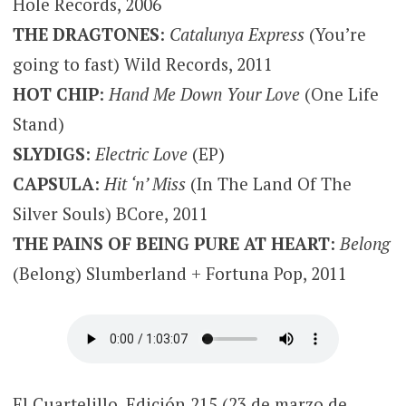
Hole Records, 2006
THE DRAGTONES
:
Catalunya Express
(You’re
going to fast) Wild Records, 2011
HOT CHIP
:
Hand Me Down Your Love
(One Life
Stand)
SLYDIGS
:
Electric Love
(EP)
CAPSULA
:
Hit ‘n’ Miss
(In The Land Of The
Silver Souls) BCore, 2011
THE PAINS OF BEING PURE AT HEART
:
Belong
(Belong) Slumberland + Fortuna Pop, 2011
El Cuartelillo. Edición 215 (23 de marzo de