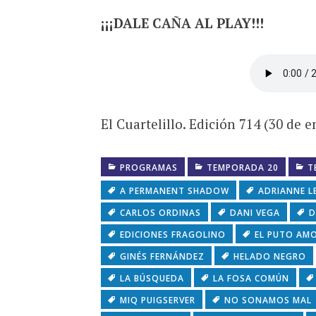
¡¡¡DALE CAÑA AL PLAY!!!
El Cuartelillo. Edición 714 (30 de 
PROGRAMAS
TEMPORADA 20
T
A PERMANENT SHADOW
ADRIANNE L
CARLOS ORDINAS
DANI VEGA
D
EDICIONES FRAGOLINO
EL PUTO AM
GINÉS FERNÁNDEZ
HELADO NEGRO
LA BÚSQUEDA
LA FOSA COMÚN
MIQ PUIGSERVER
NO SONAMOS MAL