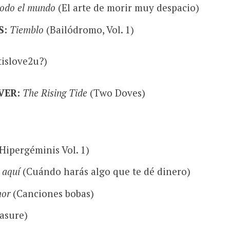
odo el mundo
(El arte de morir muy despacio)
S:
Tiemblo
(Bailódromo, Vol. 1)
islove2u?)
VER:
The Rising Tide
(Two Doves)
Hipergéminis Vol. 1)
 aquí
(Cuándo harás algo que te dé dinero)
mor
(Canciones bobas)
asure)