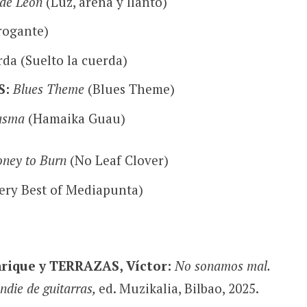
 de León
(Luz, arena y llanto)
rogante)
rda (Suelto la cuerda)
S:
Blues Theme
(Blues Theme)
asma
(Hamaika Guau)
ney to Burn
(No Leaf Clover)
ery Best of Mediapunta)
rique y TERRAZAS, Víctor:
No sonamos mal.
ndie de guitarras,
ed. Muzikalia, Bilbao, 2025.