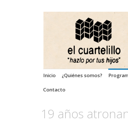
El Cuartelillo
Programa de radio de músi
Saltar
Inicio
¿Quiénes somos?
Progra
al
contenido
Contacto
19 años atrona