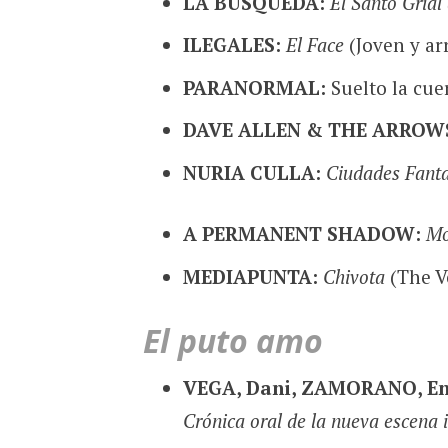
LA BÚSQUEDA:
El Santo Grial
ILEGALES:
El Face
(Joven y ar
PARANORMAL:
Suelto la cue
DAVE ALLEN & THE ARROW
NURIA CULLA:
Ciudades Fant
A PERMANENT SHADOW:
Mo
MEDIAPUNTA:
Chivota
(The V
El puto amo
VEGA, Dani, ZAMORANO, En
Crónica oral de la nueva escena i