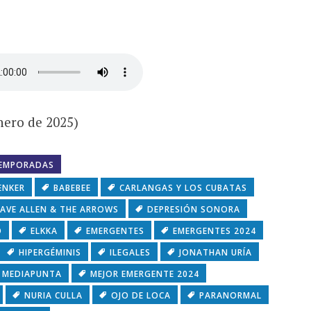
enero de 2025)
EMPORADAS
ENKER
BABEBEE
CARLANGAS Y LOS CUBATAS
AVE ALLEN & THE ARROWS
DEPRESIÓN SONORA
O
ELKKA
EMERGENTES
EMERGENTES 2024
HIPERGÉMINIS
ILEGALES
JONATHAN URÍA
MEDIAPUNTA
MEJOR EMERGENTE 2024
NURIA CULLA
OJO DE LOCA
PARANORMAL