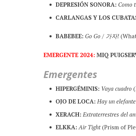
DEPRESIÓN SONORA:
Como t
CARLANGAS Y LOS CUBATA
BABEBEE:
Go Go / 가자!
(What
EMERGENTE 2024:
MIQ PUIGSER
Emergentes
HIPERGÉMINIS:
Vaya cuadro
(
OJO DE LOCA:
Hay un elefante
XERACH:
Extraterrestres del a
ELKKA:
Air Tight
(Prism of Ple