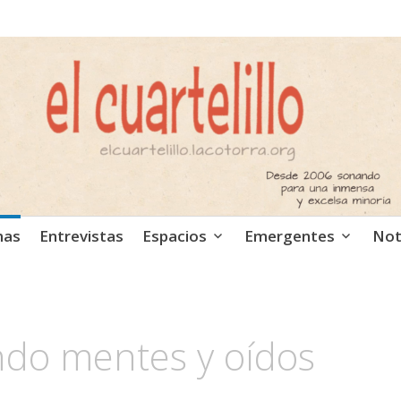
ca independiente. Podcast
mas
Entrevistas
Espacios
Emergentes
Not
ndo mentes y oídos