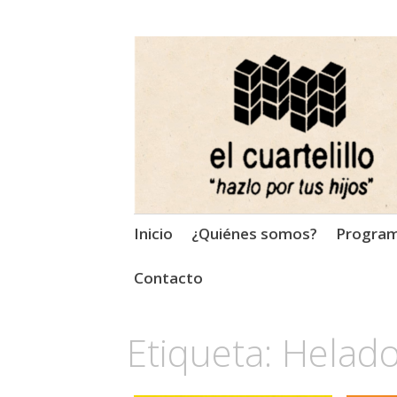
El Cuartelillo
Programa de radio de músi
Saltar
Inicio
¿Quiénes somos?
Progra
al
contenido
Contacto
Etiqueta:
Helad