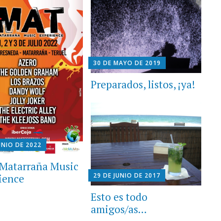
30 DE MAYO DE 2019
Preparados, listos, ¡ya!
UNIO DE 2022
Matarraña Music
29 DE JUNIO DE 2017
ience
Esto es todo
amigos/as…