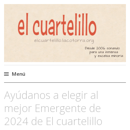
El Cuartelillo
Programa de radio de música
independiente. Podcast
Menú
Saltar
Ayúdanos a elegir al
al
contenido
mejor Emergente de
2024 de El cuartelillo