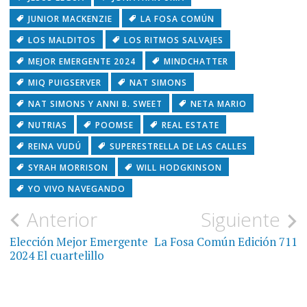
JUNIOR MACKENZIE
LA FOSA COMÚN
LOS MALDITOS
LOS RITMOS SALVAJES
MEJOR EMERGENTE 2024
MINDCHATTER
MIQ PUIGSERVER
NAT SIMONS
NAT SIMONS Y ANNI B. SWEET
NETA MARIO
NUTRIAS
POOMSE
REAL ESTATE
REINA VUDÚ
SUPERESTRELLA DE LAS CALLES
SYRAH MORRISON
WILL HODGKINSON
YO VIVO NAVEGANDO
Navegación
Anterior
Siguiente
de
Elección Mejor Emergente
La Fosa Común Edición 711
2024 El cuartelillo
entradas