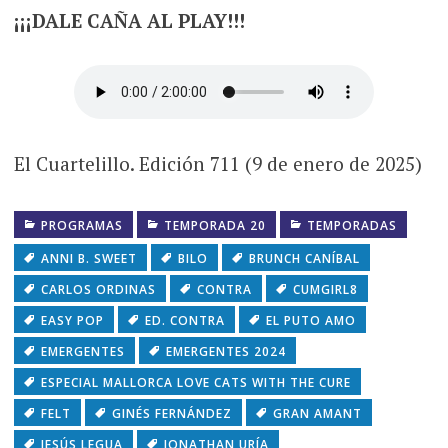
¡¡¡DALE CAÑA AL PLAY!!!
El Cuartelillo. Edición 711 (9 de enero de 2025)
PROGRAMAS
TEMPORADA 20
TEMPORADAS
ANNI B. SWEET
BILO
BRUNCH CANÍBAL
CARLOS ORDINAS
CONTRA
CUMGIRL8
EASY POP
ED. CONTRA
EL PUTO AMO
EMERGENTES
EMERGENTES 2024
ESPECIAL MALLORCA LOVE CATS WITH THE CURE
FELT
GINÉS FERNÁNDEZ
GRAN AMANT
JESÚS LEGUA
JONATHAN URÍA