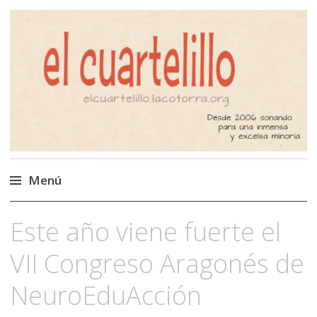
El Cuartelillo
Programa de radio de música
independiente. Podcast
Menú
Saltar
Este año viene fuerte el
al
contenido
VII Congreso Aragonés de
NeuroEduAcción