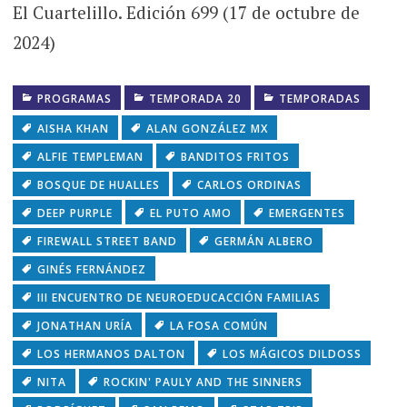
El Cuartelillo. Edición 699 (17 de octubre de
2024)
PROGRAMAS
TEMPORADA 20
TEMPORADAS
AISHA KHAN
ALAN GONZÁLEZ MX
ALFIE TEMPLEMAN
BANDITOS FRITOS
BOSQUE DE HUALLES
CARLOS ORDINAS
DEEP PURPLE
EL PUTO AMO
EMERGENTES
FIREWALL STREET BAND
GERMÁN ALBERO
GINÉS FERNÁNDEZ
III ENCUENTRO DE NEUROEDUCACCIÓN FAMILIAS
JONATHAN URÍA
LA FOSA COMÚN
LOS HERMANOS DALTON
LOS MÁGICOS DILDOSS
NITA
ROCKIN' PAULY AND THE SINNERS