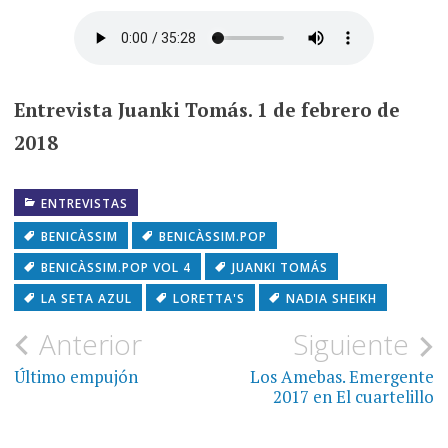
Entrevista Juanki Tomás. 1 de febrero de
2018
ENTREVISTAS
BENICÀSSIM
BENICÀSSIM.POP
BENICÀSSIM.POP VOL 4
JUANKI TOMÁS
LA SETA AZUL
LORETTA'S
NADIA SHEIKH
Navegación
Anterior
Siguiente
de
Último empujón
Los Amebas. Emergente
2017 en El cuartelillo
entradas