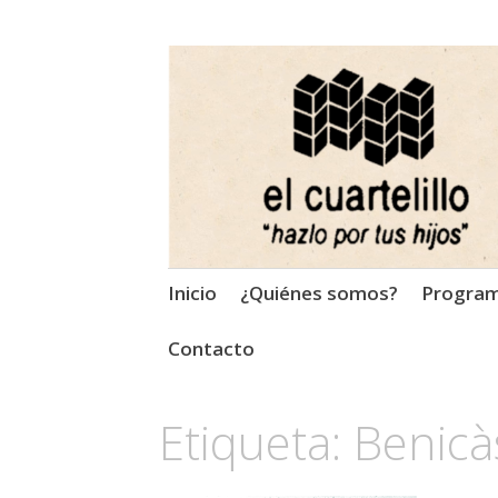
El Cuartelillo
Programa de radio de músi
Saltar
Inicio
¿Quiénes somos?
Progra
al
contenido
Contacto
Etiqueta:
Benicà