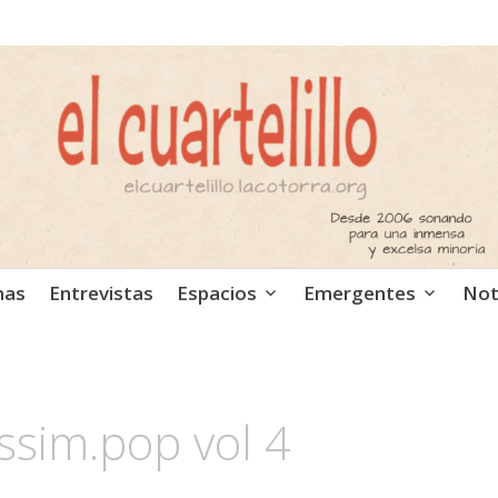
ca independiente. Podcast
mas
Entrevistas
Espacios
Emergentes
Not
ssim.pop vol 4