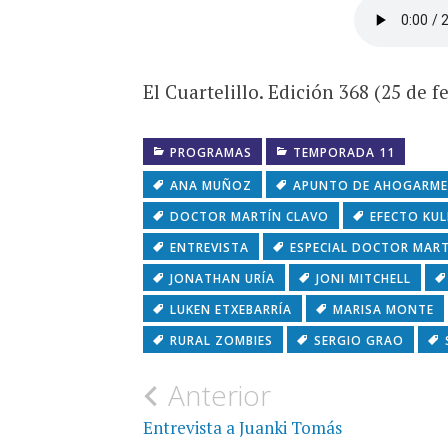
El Cuartelillo. Edición 368 (25 de f
PROGRAMAS
TEMPORADA 11
ANA MUÑOZ
APUNTO DE AHOGARME
DOCTOR MARTÍN CLAVO
EFECTO KU
ENTREVISTA
ESPECIAL DOCTOR MART
JONATHAN URÍA
JONI MITCHELL
LUKEN ETXEBARRÍA
MARISA MONTE
RURAL ZOMBIES
SERGIO GRAO
Navegación
Anterior
de
Entrevista a Juanki Tomás