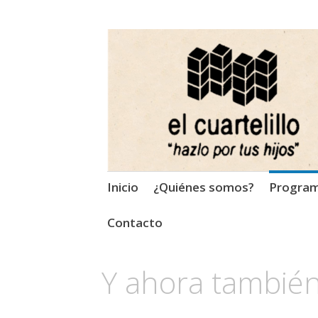
El Cuartelillo
Programa de radio de músi
Saltar
Inicio
¿Quiénes somos?
Progra
al
contenido
Contacto
Y ahora también