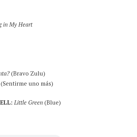
g in My Heart
nta?
(Bravo Zulu)
(Sentirme uno más)
HELL
:
Little Green
(Blue)