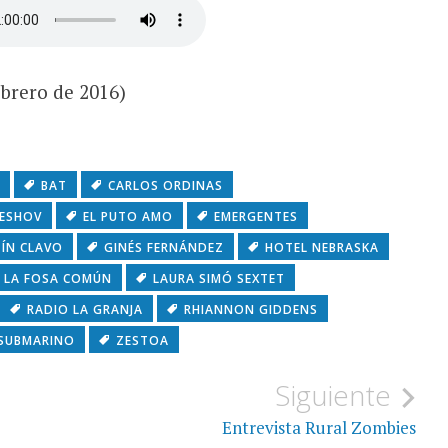
ebrero de 2016)
BAT
CARLOS ORDINAS
LESHOV
EL PUTO AMO
EMERGENTES
ÍN CLAVO
GINÉS FERNÁNDEZ
HOTEL NEBRASKA
LA FOSA COMÚN
LAURA SIMÓ SEXTET
RADIO LA GRANJA
RHIANNON GIDDENS
SUBMARINO
ZESTOA
Siguiente
Entrevista Rural Zombies