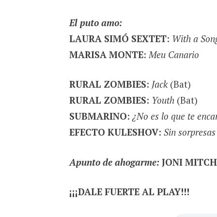
El puto amo:
LAURA SIMÓ SEXTET
:
With a Son
MARISA MONTE
:
Meu Canario
RURAL ZOMBIES
:
Jack
(Bat)
RURAL ZOMBIES
:
Youth
(Bat)
SUBMARINO
:
¿No es lo que te enca
EFECTO KULESHOV
:
Sin sorpresas
Apunto de ahogarme:
JONI MITC
¡¡¡DALE FUERTE AL PLAY!!!