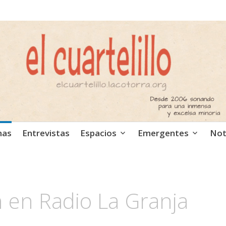
ca independiente. Podcast
mas
Entrevistas
Espacios
Emergentes
Not
 en Radio La Granja