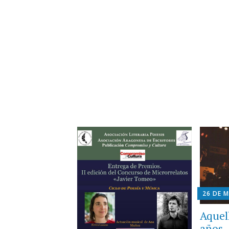
26 DE 
Aquel
años