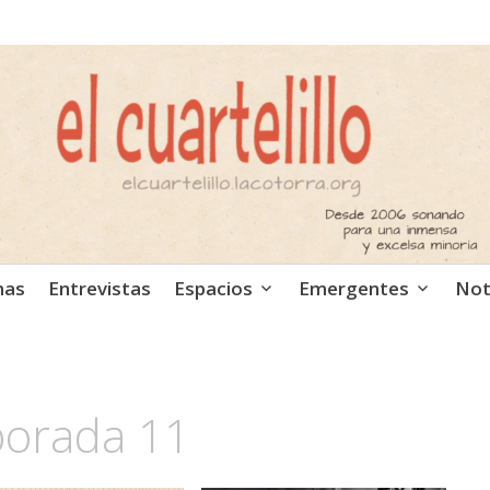
ca independiente. Podcast
mas
Entrevistas
Espacios
Emergentes
Not
orada 11