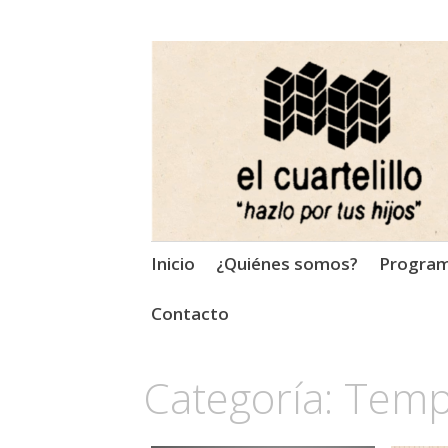
El Cuartelillo
Programa de radio de músi
Saltar
Inicio
¿Quiénes somos?
Progra
al
contenido
Contacto
Categoría:
Temp