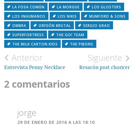
LA FOSA COMÚN
LA MORGUE
LOS GLOSTERS
LOS INHUMANOS
LOS NIKIS
MUMFORD & SONS
OMBRA
ORFEÓN BRUTAL
SERGIO GRAO
SUPERFORTRESS
THE GO! TEAM
THE MILK CARTON KIDS
THE PIBONS
Navegación
Anterior
Siguiente
de
Entrevista Penny Necklace
Resacón post choricer
entradas
2 comentarios
jorge
29 DE ENERO DE 2016 A LAS 18:10