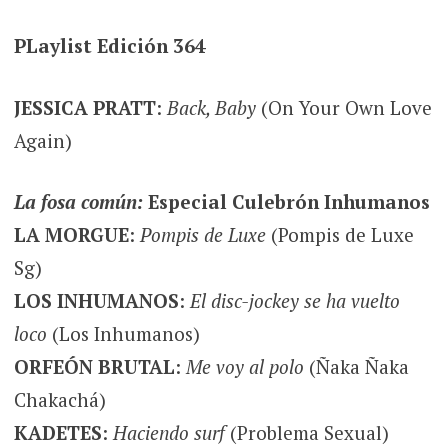
PLaylist Edición 364
JESSICA PRATT
:
Back, Baby
(On Your Own Love
Again)
La fosa común:
Especial Culebrón Inhumanos
LA MORGUE
:
Pompis de Luxe
(Pompis de Luxe
Sg)
LOS INHUMANOS
:
El disc-jockey se ha vuelto
loco
(Los Inhumanos)
ORFEÓN BRUTAL
:
Me voy al polo
(Ñaka Ñaka
Chakachá)
KADETES
:
Haciendo surf
(Problema Sexual)