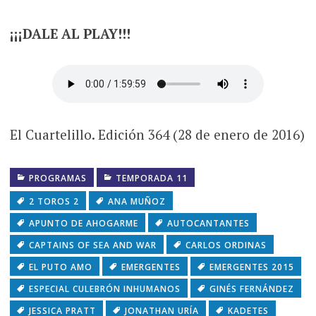
¡¡¡DALE AL PLAY!!!
El Cuartelillo. Edición 364 (28 de enero de 2016)
PROGRAMAS
TEMPORADA 11
2 TOROS 2
ANA MUÑOZ
APUNTO DE AHOGARME
AUTOCANTANTES
CAPTAINS OF SEA AND WAR
CARLOS ORDINAS
EL PUTO AMO
EMERGENTES
EMERGENTES 2015
ESPECIAL CULEBRÓN INHUMANOS
GINÉS FERNÁNDEZ
JESSICA PRATT
JONATHAN URÍA
KADETES