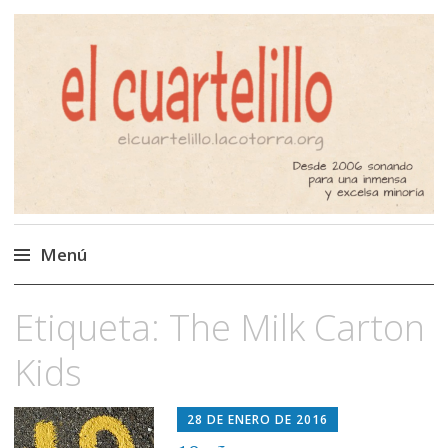
El Cuartelillo
Programa de radio de música
independiente. Podcast
Menú
Saltar
Etiqueta:
The Milk Carton
al
contenido
Kids
28 DE ENERO DE 2016