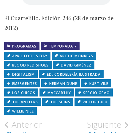
El Cuartelillo. Edición 246 (28 de marzo de
2012)
PROGRAMAS
TEMPORADA 7
APRIL FOOL'S DAY
ARCTIC MONKEYS
BLOOD RED SHOES
DAVID GIMÉNEZ
DIGITALISM
ED. CORDELERÍA ILUSTRADA
EMERGENTES
HERMAN DUNE
KURT VILE
LOS CHICOS
MACCARTHY
SERGIO GRAO
THE ANTLERS
THE SHINS
VÍCTOR GUÍU
WILLIE NILE
Navegación
Anterior
Siguiente