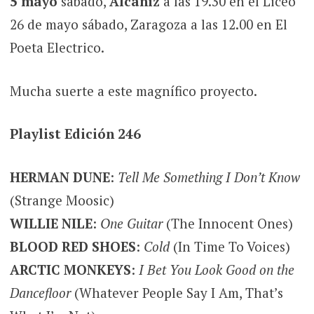
5 mayo
sábado,
Alcañiz
a las 19.30 en el Liceo
26 de mayo sábado, Zaragoza a las 12.00 en El
Poeta Electrico.
Mucha suerte a este magnífico proyecto.
Playlist Edición 246
HERMAN DUNE
:
Tell Me Something I Don’t Know
(Strange Moosic)
WILLIE NILE
:
One Guitar
(The Innocent Ones)
BLOOD RED SHOES
:
Cold
(In Time To Voices)
ARCTIC MONKEYS
:
I Bet You Look Good on the
Dancefloor
(Whatever People Say I Am, That’s