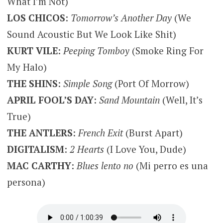
What I’m Not)
LOS CHICOS
:
Tomorrow’s Another Day
(We
Sound Acoustic But We Look Like Shit)
KURT VILE
:
Peeping Tomboy
(Smoke Ring For
My Halo)
THE SHINS
:
Simple Song
(Port Of Morrow)
APRIL FOOL’S DAY
:
Sand Mountain
(Well, It’s
True)
THE ANTLERS
:
French Exit
(Burst Apart)
DIGITALISM
:
2 Hearts
(I Love You, Dude)
MAC CARTHY
:
Blues lento no
(Mi perro es una
persona)