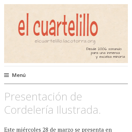
El Cuartelillo
Programa de radio de música
independiente. Podcast
Menú
Saltar
Presentación de
al
contenido
Cordelería Ilustrada.
Este miércoles 28 de marzo se presenta en