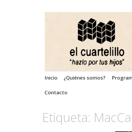
El Cuartelillo
Programa de radio de músi
Saltar
Inicio
¿Quiénes somos?
Progra
al
contenido
Contacto
Etiqueta:
MacCa