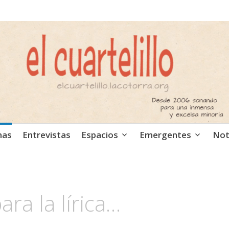
ca independiente. Podcast
mas
Entrevistas
Espacios
Emergentes
Not
ra la lírica…