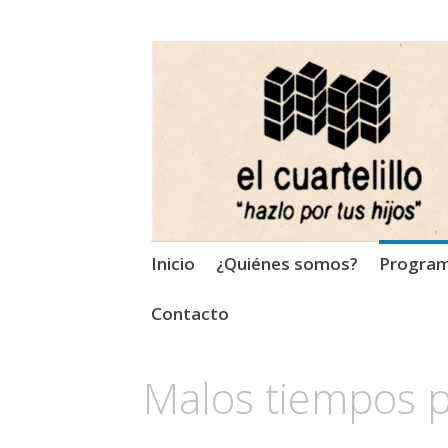
El Cuartelillo
Programa de radio de músi
Saltar
Inicio
¿Quiénes somos?
Progra
al
contenido
Contacto
Malos tiempos pa