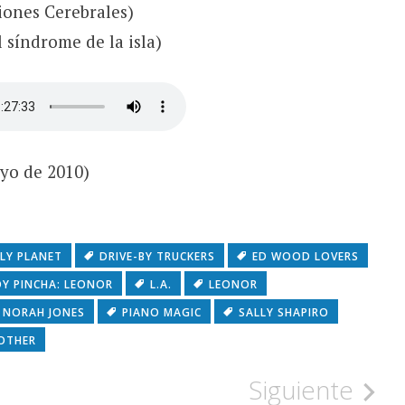
iones Cerebrales)
l síndrome de la isla)
myo de 2010)
LY PLANET
DRIVE-BY TRUCKERS
ED WOOD LOVERS
Y PINCHA: LEONOR
L.A.
LEONOR
NORAH JONES
PIANO MAGIC
SALLY SHAPIRO
OTHER
Siguiente