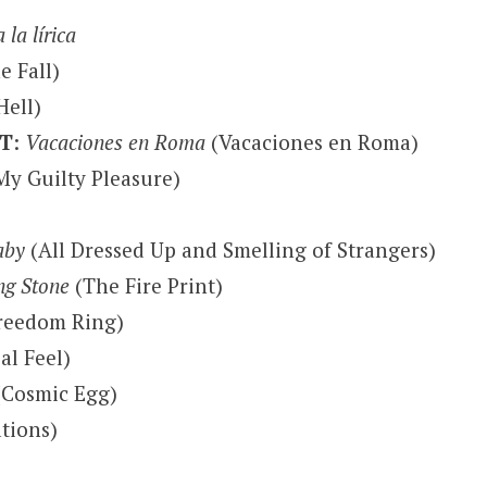
la lírica
e Fall)
Hell)
ET
:
Vacaciones en Roma
(Vacaciones en Roma)
y Guilty Pleasure)
aby
(All Dressed Up and Smelling of Strangers)
ing Stone
(The Fire Print)
reedom Ring)
al Feel)
Cosmic Egg)
tions)