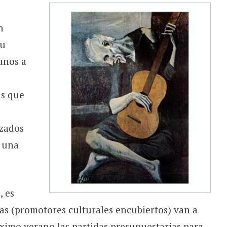
n
su
anos a
as que
izados
o una
, es
as (promotores culturales encubiertos) van a
ximo verano las partidas presupuestarias para