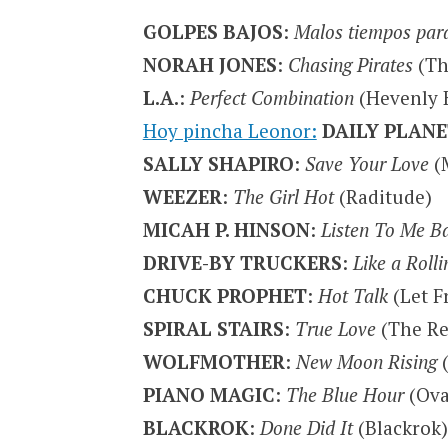
GOLPES BAJOS
:
Malos tiempos para 
NORAH JONES
:
Chasing Pirates
(Th
L.A.
:
Perfect Combination
(Hevenly 
Hoy pincha Leonor:
DAILY PLAN
SALLY SHAPIRO
:
Save Your Love
(M
WEEZER
:
The Girl Hot
(Raditude)
MICAH P. HINSON
:
Listen To Me B
DRIVE-BY TRUCKERS
:
Like a Roll
CHUCK PROPHET
:
Hot Talk
(Let F
SPIRAL STAIRS
:
True Love
(The Re
WOLFMOTHER
:
New Moon Rising
(
PIANO MAGIC
:
The Blue Hour
(Ova
BLACKROK
:
Done Did It
(Blackrok)