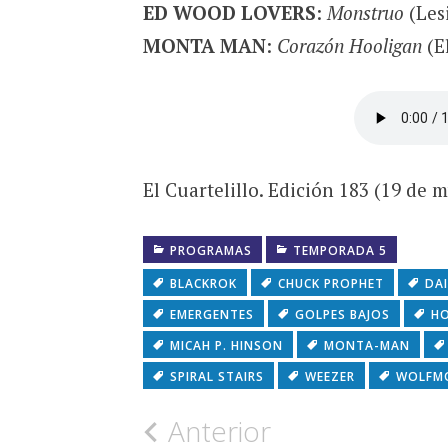
ED WOOD LOVERS
:
Monstruo
(Les
MONTA MAN
:
Corazón Hooligan
(E
El Cuartelillo. Edición 183 (19 de 
PROGRAMAS
TEMPORADA 5
BLACKROK
CHUCK PROPHET
DAI
EMERGENTES
GOLPES BAJOS
HO
MICAH P. HINSON
MONTA-MAN
SPIRAL STAIRS
WEEZER
WOLFM
Navegación
Anterior