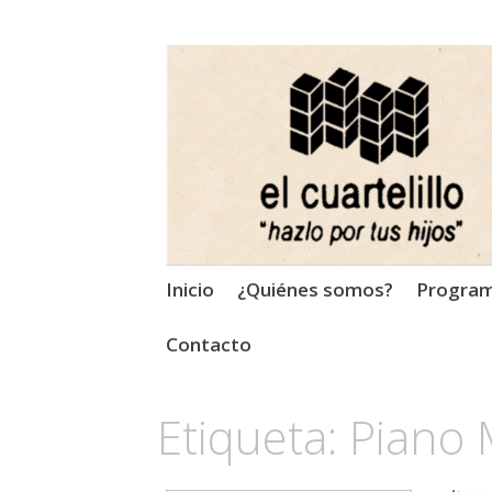
El Cuartelillo
Programa de radio de músi
Saltar
Inicio
¿Quiénes somos?
Progra
al
contenido
Contacto
Etiqueta:
Piano 