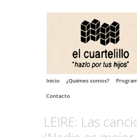
El Cuartelillo
Programa de radio de músi
Saltar
Inicio
¿Quiénes somos?
Progra
al
contenido
Contacto
LEIRE: Las canc