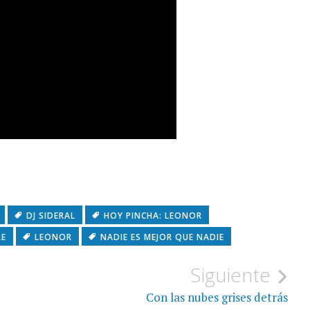
DJ SIDERAL
HOY PINCHA: LEONOR
RE
LEONOR
NADIE ES MEJOR QUE NADIE
Siguiente
Con las nubes grises detrás