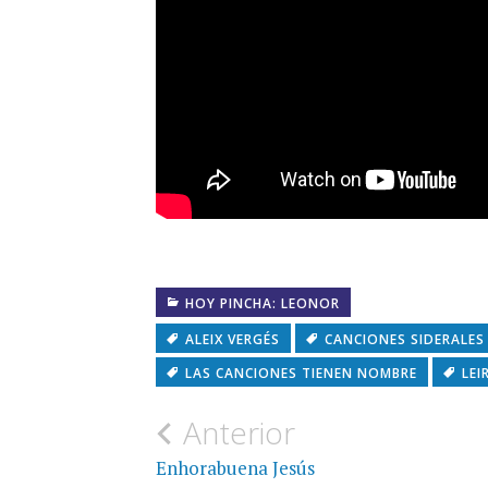
HOY PINCHA: LEONOR
ALEIX VERGÉS
CANCIONES SIDERALES
LAS CANCIONES TIENEN NOMBRE
LEI
Navegación
Anterior
de
Enhorabuena Jesús