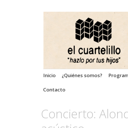
El Cuartelillo
Programa de radio de músi
Saltar
Inicio
¿Quiénes somos?
Progra
al
contenido
Contacto
Concierto: Alon