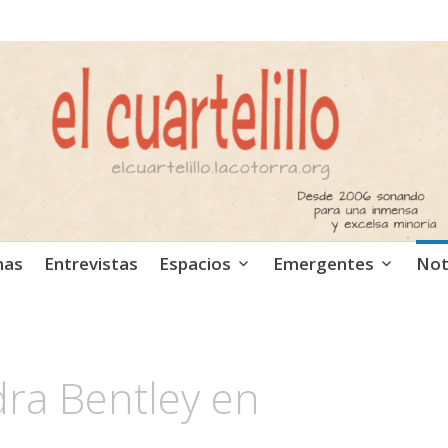
ca independiente. Podcast
mas
Entrevistas
Espacios
Emergentes
Not
dra Bentley en