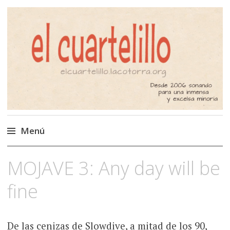
El Cuartelillo
Programa de radio de música
independiente. Podcast
Menú
Saltar
MOJAVE 3: Any day will be
al
contenido
fine
De las cenizas de Slowdive, a mitad de los 90,