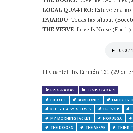
LOCAL QUA4TRO
: Estuve enamo
FAJARDO
: Todas las sílabas (Bocet
THE VERVE
: Love Is Noise (Forth)
El Cuartelillo. Edición 121 (29 de 
PROGRAMAS
TEMPORADA 4
BIGOTT
BOMBONES
EMERGENT
KITTY DAISY & LEWIS
LEONOR
MY MORNING JACKET
NORUEGA
THE DOORS
THE VERVE
THINK 