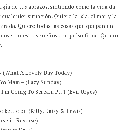
rgía de tus abrazos, sintiendo como la vida da
cualquier situación. Quiero la isla, el mar y la
 mirada. Quiero todas las cosas que quepan en
 coser nuestros sueños con pulso firme. Quiero
.
y (What A Lovely Day Today)
Yo Mam – (Lazy Sunday)
I’m Going To Scream Pt. 1 (Evil Urges)
he kettle on (Kitty, Daisy & Lewis)
erse in Reverse)
Strange Days)