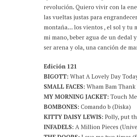
revolución. Quiero vivir con la ene
las vueltas justas para engrandecer 
montaña… los vientos , el sol y tu
mi mano, beber agua de un dedal y
ser arena y ola, una canción de mar
Edición 121
BIGOTT
: What A Lovely Day Toda
SMALL FACES
: Wham Bam Thank 
MY MORNING JACKET
: Touch Me 
BOMBONES
: Comando b (Diska)
KITTY DAISY LEWIS
: Polly, put t
INFADELS
: A Million Pieces (Univ
THE DOORS
: Love me two times (