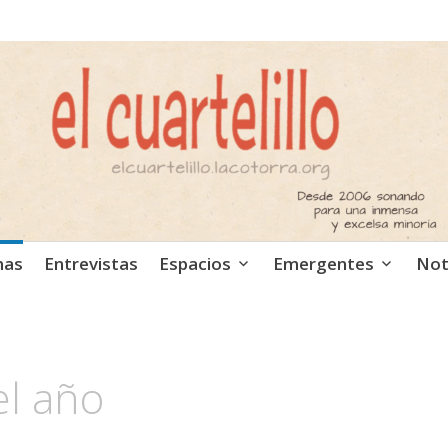
ca independiente. Podcast
mas
Entrevistas
Espacios
Emergentes
Not
l año