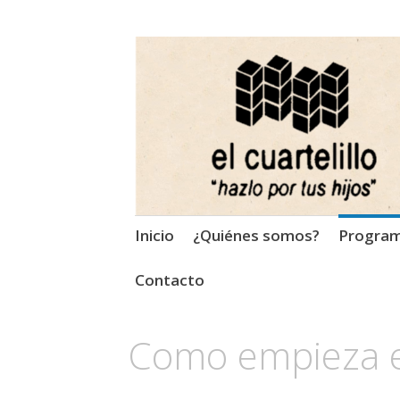
El Cuartelillo
Programa de radio de músi
Saltar
Inicio
¿Quiénes somos?
Progra
al
contenido
Contacto
Como empieza e