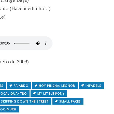
rado (Hace media hora)
os)
enero de 2009)
ES
FAJARDO
HOY PINCHA: LEONOR
INFADELS
LOCAL QUA4TRO
MY LITTLE PONY
SKIPPING DOWN THE STREET
SMALL FACES
TOO MUCH