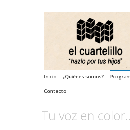
El Cuartelillo
Programa de radio de músi
Saltar
Inicio
¿Quiénes somos?
Progra
al
contenido
Contacto
Tu voz en color