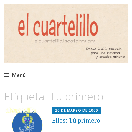
El Cuartelillo
Programa de radio de música
independiente. Podcast
Menú
Saltar
Etiqueta:
Tu primero
al
contenido
26 DE MARZO DE 2009
Ellos: Tú primero