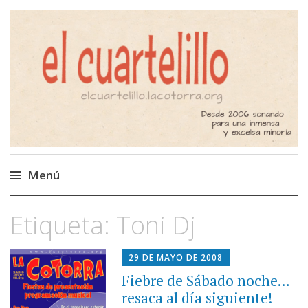
El Cuartelillo
Programa de radio de música
independiente. Podcast
Menú
Saltar
Etiqueta:
Toni Dj
al
contenido
29 DE MAYO DE 2008
Fiebre de Sábado noche…
resaca al día siguiente!